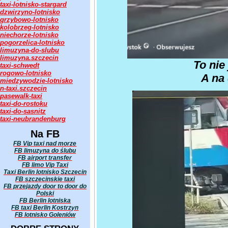
taxi-lotnisko-stargard
dzwirzyno-lotnisko
grzybowo-lotnisko
kolobrzeg-lotnisko
niechorze-lotnisko
pogorzelica-lotnisko
limuzyna-do-slubu
limuzyna.szczecin
To nie
taxi-schwedt
rogowo-lotnisko
A na 
miedzywodzie-lotnisko
n-taxi.szczecin
pasewalk-taxi
taxi-do-rostoku
taxi-do-sasnitz
taxi-neubrandenburg
Na FB
FB Vip taxi nad morze
FB limuzyna do ślubu
FB airport transfer
FB limo Vip Taxi
Taxi Berlin lotnisko Szczecin
FB szczecinskie taxi
FB przejazdy door to door do
Polski
FB Berlin lotniska
FB taxi Berlin Kostrzyn
FB lotnisko Goleniów