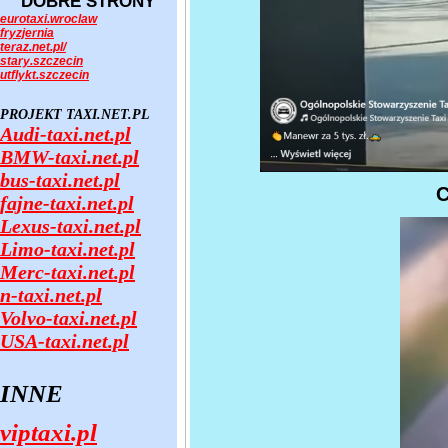
DOBRE STRONY
eurotaxi.wroclaw
fryzjernia
teraz.net.pl/
stary.szczecin
utflykt.szczecin
PROJEKT TAXI.NET.PL
Audi-taxi.net.pl
BMW-taxi.net.pl
bus-taxi.net.pl
C
fajne-taxi.net.pl
Lexus-taxi.net.pl
Limo-taxi.net.pl
Merc-taxi.net.pl
n-taxi.net.pl
Volvo-taxi.net.pl
USA-taxi.net.pl
INNE
viptaxi.pl