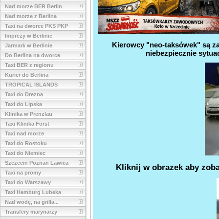
Nad morze BER Berlin
Nad morze z Berlina
Taxi na dworce PKS PKP
Imprezy w Berlinie
Kierowcy "neo-taksówek" są za
Jarmark w Berlinie
niebezpiecznie sytua
Do Berlina na dworce
Taxi BER z regionu
Kurier do Berlina
TROPICAL ISLANDS
Taxi do Drezna
Taxi do Lipska
Klinika w Prenzlau
Taxi Klinika Forst
Taxi nad morze
Taxi do Rostoku
Taxi do Niemiec
Szczecin Poznan Lawica
Kliknij w obrazek aby zob
Taxi na promy
Taxi do Warszawy
Taxi Hamburg Lubeka
Nad wodę, na grilla...
Transfery marynarzy