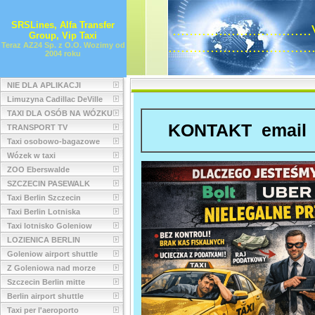
SRSLines, Alfa Transfer
...........................
Group, Vip Taxi
..............................
Teraz AZ24 Sp. z O.O. Wozimy od
2004 roku
NIE DLA APLIKACJI
Limuzyna Cadillac DeVille
TAXI DLA OSÓB NA WÓZKU
KONTAKT emai
TRANSPORT TV
Taxi osobowo-bagazowe
Wózek w taxi
ZOO Eberswalde
SZCZECIN PASEWALK
Taxi Berlin Szczecin
Taxi Berlin Lotniska
Taxi lotnisko Goleniow
LOZIENICA BERLIN
Goleniow airport shuttle
Z Goleniowa nad morze
Szczecin Berlin mitte
Berlin airport shuttle
Taxi per l'aeroporto