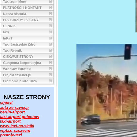
Taxi zum Meer
PŁATNOŚCI i KONTAKT
Nasza historia
PRZEJAZDY 1/2 CENY
CENNIK
taxi
InKaT
Taxi Jastrzębie Zdrój
Taxi Rybnik
CIEKAWE STRONY
Gangrena korporacyjna
Wroclaw Eurotaxi
Projekt taxi.net.pl
Promomcje lato 2026
NASZE STRONY
viptaxi
auta-ze-szwecji
berlin-airport
taxi-airport-goleniow
taxi-airport
www.taxi-na-statki
viptaxi.szczecin
postoje-taxi