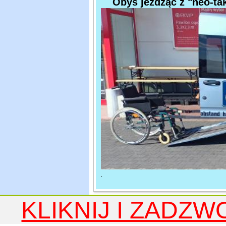
Obyś jeżdząc z "neo-ta
.
KLIKNIJ I ZADZW