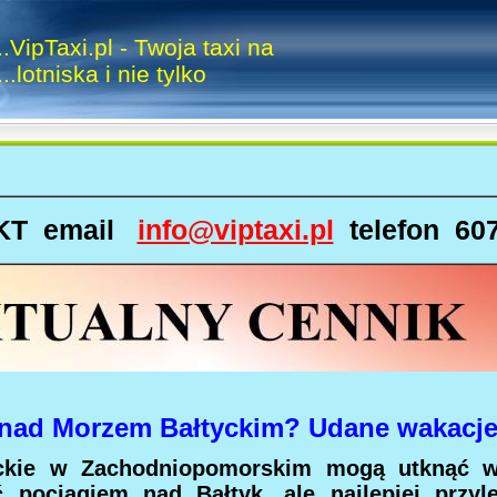
.......VipTaxi.pl - Twoja taxi na
.......lotniska i nie tylko
KT email
info@viptaxi.pl
telefon 60
nad Morzem Bałtyckim?
Udane wakacje
ckie w Zachodniopomorskim mogą utknąć w
 pociągiem nad Bałtyk, ale najlepiej przy