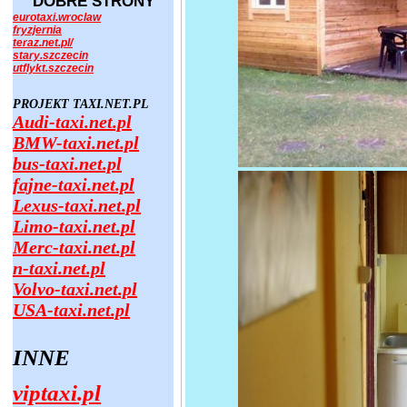
DOBRE STRONY
eurotaxi.wroclaw
fryzjernia
teraz.net.pl/
stary.szczecin
utflykt.szczecin
PROJEKT TAXI.NET.PL
Audi-taxi.net.pl
BMW-taxi.net.pl
bus-taxi.net.pl
fajne-taxi.net.pl
Lexus-taxi.net.pl
Limo-taxi.net.pl
Merc-taxi.net.pl
n-taxi.net.pl
Volvo-taxi.net.pl
USA-taxi.net.pl
INNE
viptaxi.pl