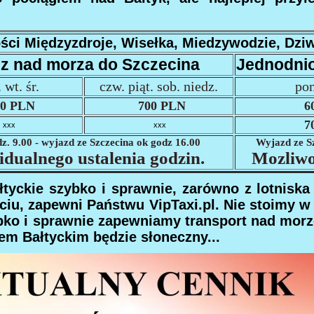
ści Międzyzdroje, Wisełka, Miedzywodzie, Dz
z nad morza do Szczecina
Jednodnio
 wt. śr.
czw. piąt. sob. niedz.
pon
0 PLN
700 PLN
6
7
xxx
xxx
. 9.00 - wyjazd ze Szczecina ok godz 16.00
Wyjazd ze Sz
dualnego ustalenia godzin.
Mozliwo
tyckie szybko i sprawnie, zarówno z lotniska
iu, zapewni Państwu VipTaxi.pl. Nie stoimy w
ybko i sprawnie zapewniamy transport nad mor
m Bałtyckim będzie słoneczny...