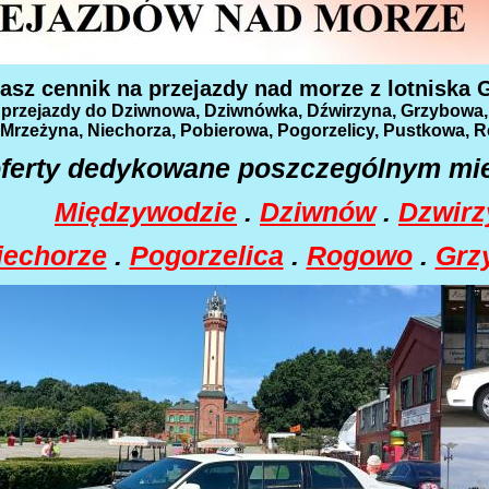
asz cennik na przejazdy nad morze z lotniska Go
 przejazdy do Dziwnowa, Dziwnówka, Dźwirzyna, Grzybowa,
Mrzeżyna, Niechorza, Pobierowa, Pogorzelicy, Pustkowa, Re
ferty dedykowane poszczególnym mi
Międzywodzie
.
Dziwnów
.
Dzwirz
iechorze
.
Pogorzelica
.
Rogowo
.
Grz