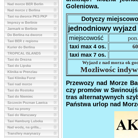
Nad morze BER Berlin
Goleniowa.
Nad morze z Berlina
Taxi na dworce PKS PKP
Dotyczy miejscowo
Imprezy w Berlinie
jednodniowy wyjazd 
Jarmark w Berlinie
Do Berlina na dworce
miejscowość
pon.
Taxi BER z regionu
taxi max 4 os.
60
Kurier do Berlina
TROPICAL ISLANDS
taxi max 7 os.
Taxi do Drezna
Wyjazd z nad morza ok godz
Taxi do Lipska
Mozliwośc indywi
Klinika w Prenzlau
Taxi Klinika Forst
Przewozy nad Morze Bał
Taxi nad morze
czy promów w Swinoujśc
Taxi do Rostoku
tras alternatywnych sz
Taxi do Niemiec
Szczecin Poznan Lawica
Państwa urlop nad Morze
Taxi na promy
Taxi do Warszawy
Taxi Hamburg Lubeka
Nad wodę, na grilla...
Transfery marynarzy