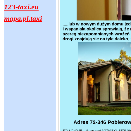
123-taxi.eu
mapa.pl.taxi
.....lub w nowym dużym domu je
i wspaniała okolica sprawiają, ż
szereg niezapomnianych wrażeń z 
drogi znajdują się na tyle dale
Adres 72-346 Pobierow
FOLLOW ME.... if you can! LOTNISKA BE