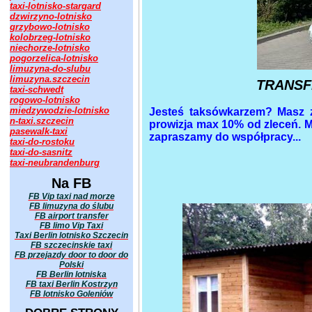
taxi-lotnisko-stargard
dzwirzyno-lotnisko
grzybowo-lotnisko
kolobrzeg-lotnisko
niechorze-lotnisko
pogorzelica-lotnisko
limuzyna-do-slubu
limuzyna.szczecin
TRANSFE
taxi-schwedt
rogowo-lotnisko
miedzywodzie-lotnisko
Jesteś taksówkarzem? Masz 
n-taxi.szczecin
prowizja max 10% od zleceń. M
pasewalk-taxi
zapraszamy do współpracy...
taxi-do-rostoku
taxi-do-sasnitz
taxi-neubrandenburg
Na FB
FB Vip taxi nad morze
FB limuzyna do ślubu
FB airport transfer
FB limo Vip Taxi
Taxi Berlin lotnisko Szczecin
FB szczecinskie taxi
FB przejazdy door to door do
Polski
FB Berlin lotniska
FB taxi Berlin Kostrzyn
FB lotnisko Goleniów