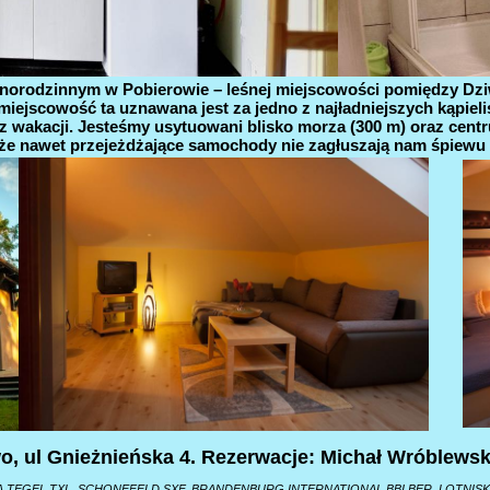
dnorodzinnym w Pobierowie – leśnej miejscowości pomiędzy Dz
e miejscowość ta uznawana jest za jedno z najładniejszych kąpi
wakacji. Jesteśmy usytuowani blisko morza (300 m) oraz centru
ko, że nawet przejeżdżające samochody nie zagłuszają nam śpie
o, ul Gnieżnieńska 4. Rezerwacje: Michał Wróblews
RLINA TEGEL TXL, SCHONEFELD SXF, BRANDENBURG INTERNATIONAL BBI BER, LOTN