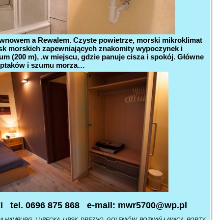
iwnowem a Rewalem. Czyste powietrze, morski mikroklimat
elisk morskich zapewniających znakomity wypoczynek i
m (200 m), .w miejscu, gdzie panuje cisza i spokój. Główne
wu ptaków i szumu morza…
ki tel. 0696 875 868 e-mail: mwr5700@wp.pl
ISKA HAMBURG, LUBECKA, LIPSK, DREZNO, GOLENIÓW, POZNAŃ ŁAWICA. PORTY