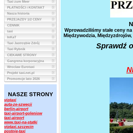
Taxi zum Meer
PŁATNOŚCI i KONTAKT
Nasza historia
PRZEJAZDY 1/2 CENY
N
CENNIK
Wprowadziliśmy stałe ceny na
taxi
Międzywodzia, Międzyzdrojów, 
InKaT
Taxi Jastrzębie Zdrój
Sprawdź o
Taxi Rybnik
CIEKAWE STRONY
Gangrena korporacyjna
Wroclaw Eurotaxi
N
Projekt taxi.net.pl
Promomcje lato 2026
NASZE STRONY
viptaxi
auta-ze-szwecji
berlin-airport
taxi-airport-goleniow
taxi-airport
www.taxi-na-statki
viptaxi.szczecin
postoje-taxi