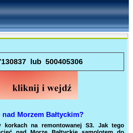
7130837 lub 500405306
 nad Morzem Bałtyckim?
 korkach na remontowanej S3. Jak tego
lecieć nad Morze Bałtyckie samolotem do