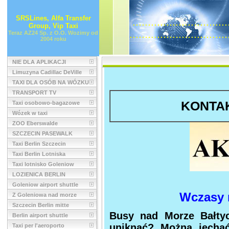
SRSLines, Alfa Transfer
..........................
Group, Vip Taxi
............................
Teraz AZ24 Sp. z O.O. Wozimy od
2004 roku
NIE DLA APLIKACJI
Limuzyna Cadillac DeVille
TAXI DLA OSÓB NA WÓZKU
TRANSPORT TV
KONTA
Taxi osobowo-bagazowe
Wózek w taxi
ZOO Eberswalde
SZCZECIN PASEWALK
Taxi Berlin Szczecin
Taxi Berlin Lotniska
Taxi lotnisko Goleniow
LOZIENICA BERLIN
Goleniow airport shuttle
Wczasy 
Z Goleniowa nad morze
Szczecin Berlin mitte
Busy nad Morze Bałty
Berlin airport shuttle
uniknąć? Można jechać
Taxi per l'aeroporto