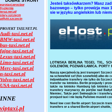
DOBRE STRONY
Jesteś taksówkarzem? Masz zadb
eurotaxi.wroclaw
bazowego – tylko prowizja max 1
fryzjernia
teraz.net.pl/
sie w języku angielskim lub nie
stary.szczecin
utflykt.szczecin
PROJEKT TAXI.NET.PL
Audi-taxi.net.pl
BMW-taxi.net.pl
bus-taxi.net.pl
fajne-taxi.net.pl
Lexus-taxi.net.pl
Limo-taxi.net.pl
LOTNISKA BERLINA TEGEL TXL, SC
GOLENIÓW, POZNAŃ ŁAWICA. PORTY 
Merc-taxi.net.pl
Naszą specjalnością jest transport Szczecin 
n-taxi.net.pl
na schonefeld sxf (fon szonefeld) albo do ce
Volvo-taxi.net.pl
indywidualne transfery nie tylko do Szczeci
transfer na lotnisko. Berlin przejazdy i prz
USA-taxi.net.pl
także na lotnisko Hamburg lub lotnisko Lu
transfery marynarzy do portów nad Bałtyk
Niemiec. Także port Świnoujście i transf
INNE
przejazd taxi i nie będą Państwo musieli cze
Need low cost Berlin airport Szczecin tran
viptaxi.pl
transfers or a shared Berlin airport shuttle, 