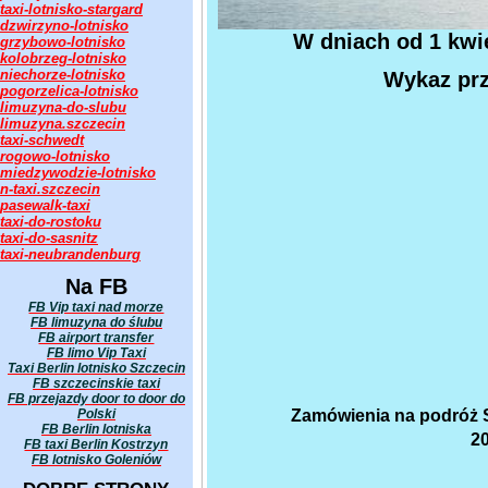
taxi-lotnisko-stargard
dzwirzyno-lotnisko
W dniach od 1 kwie
grzybowo-lotnisko
kolobrzeg-lotnisko
niechorze-lotnisko
Wykaz prz
pogorzelica-lotnisko
limuzyna-do-slubu
limuzyna.szczecin
taxi-schwedt
rogowo-lotnisko
miedzywodzie-lotnisko
n-taxi.szczecin
pasewalk-taxi
taxi-do-rostoku
taxi-do-sasnitz
taxi-neubrandenburg
Na FB
FB Vip taxi nad morze
FB limuzyna do ślubu
FB airport transfer
FB limo Vip Taxi
Taxi Berlin lotnisko Szczecin
FB szczecinskie taxi
FB przejazdy door to door do
Polski
Zamówienia na podróż S
FB Berlin lotniska
20
FB taxi Berlin Kostrzyn
FB lotnisko Goleniów