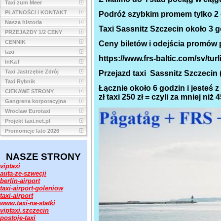
Taxi zum Meer
PŁATNOŚCI i KONTAKT
Podróż szybkim promem tylko 2 go
Nasza historia
Taxi Sassnitz Szczecin około 3 g
PRZEJAZDY 1/2 CENY
CENNIK
Ceny biletów i odejścia promów p
taxi
https://www.frs-baltic.com/sv/turl
InKaT
Taxi Jastrzębie Zdrój
Przejazd taxi Sassnitz Szczecin 
Taxi Rybnik
Łącznie około 6 godzin i jesteś 
CIEKAWE STRONY
zł taxi 250 zł = czyli za mniej niż
Gangrena korporacyjna
Wroclaw Eurotaxi
Projekt taxi.net.pl
Promomcje lato 2026
NASZE STRONY
viptaxi
auta-ze-szwecji
berlin-airport
taxi-airport-goleniow
taxi-airport
www.taxi-na-statki
viptaxi.szczecin
postoje-taxi