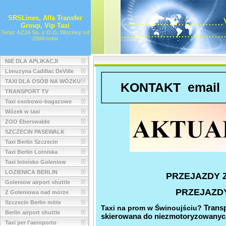
SRSLines, Alfa Transfer
...........................
Group, Vip Taxi
..............................
Teraz AZ24 Sp. z O.O. Wozimy od
2004 roku
NIE DLA APLIKACJI
Limuzyna Cadillac DeVille
TAXI DLA OSÓB NA WÓZKU
KONTAKT emai
TRANSPORT TV
Taxi osobowo-bagazowe
Wózek w taxi
ZOO Eberswalde
SZCZECIN PASEWALK
Taxi Berlin Szczecin
Taxi Berlin Lotniska
Taxi lotnisko Goleniow
LOZIENICA BERLIN
PRZEJAZDY Z
Goleniow airport shuttle
PRZEJAZDY
Z Goleniowa nad morze
Szczecin Berlin mitte
Transp
Taxi na prom w Świnoujściu?
Berlin airport shuttle
skierowana do niezmotoryzowanych 
Taxi per l'aeroporto