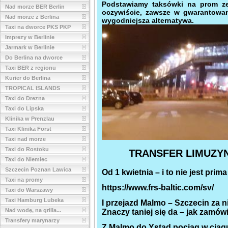
Podstawiamy taksówki na prom ze
Nad morze BER Berlin
oczywiście, zawsze w gwarantowan
Nad morze z Berlina
wygodniejsza alternatywa.
Taxi na dworce PKS PKP
Imprezy w Berlinie
Jarmark w Berlinie
Do Berlina na dworce
Taxi BER z regionu
Kurier do Berlina
TROPICAL ISLANDS
Taxi do Drezna
Taxi do Lipska
Klinika w Prenzlau
Taxi Klinika Forst
Taxi nad morze
Taxi do Rostoku
TRANSFER LIMUZYNĄ
Taxi do Niemiec
Szczecin Poznan Lawica
Od 1 kwietnia – i to nie jest pri
Taxi na promy
https://www.frs-baltic.com/sv/
Taxi do Warszawy
Taxi Hamburg Lubeka
I przejazd Malmo – Szczecin za niec
Nad wodę, na grilla...
Znaczy taniej się da – jak zamówic
Transfery marynarzy
Z Malmo do Ystad pociąg w ciągu