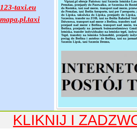
Viptaxi.pl oferuje Państw
u: taxi Szczecin lotnisko Ła
123-taxi.eu
Prenzlau, przejazdy do Pasewalku, ze Szczecina do Rost
do Rostoku, taxi nad morze, transport nad morze, przewo
do Prenzlau, t
axi Berlin Aeroporto, taxi per l'aeroporto, 
do Lipska, taksówka do Lipska, przejazdy do Lipska, t
mapa.pl.taxi
Szczecina, transfer na ZOB, taxi na Berlin Bahnhof Südk
Dziwnowa, transport nad morze z Berlina, transfery nad mo
przejazd nad morze z Berlina, transport nad morze, tra
Berlina, przejazdy na jarmark bożonarodzeniowy Genda
lotniska, transfer indywidualny na lotnisko tegel, indywi
Tegel, transfery na lotnisko Schonefeld, przejazdy ind
pociąg do Berlina i autobus do Berlina, taxi na jarmar
Szczecin Lipsk, taxi
Szczecin Drezno,
KLIKNIJ I ZADZW