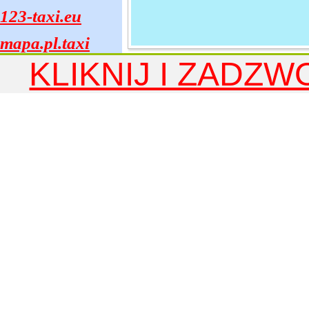
123-taxi.eu
mapa.pl.taxi
KLIKNIJ I ZADZW