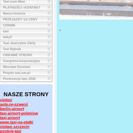
Taxi zum Meer
PŁATNOŚCI i KONTAKT
Nasza historia
PRZEJAZDY 1/2 CENY
CENNIK
.
taxi
InKaT
Taxi Jastrzębie Zdrój
Taxi Rybnik
CIEKAWE STRONY
Gangrena korporacyjna
Wroclaw Eurotaxi
Projekt taxi.net.pl
Promomcje lato 2026
NASZE STRONY
viptaxi
auta-ze-szwecji
berlin-airport
taxi-airport-goleniow
taxi-airport
www.taxi-na-statki
viptaxi.szczecin
postoje-taxi