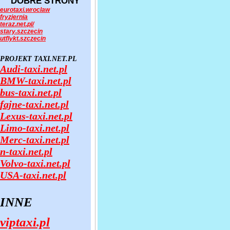
DOBRE STRONY
eurotaxi.wroclaw
fryzjernia
teraz.net.pl/
stary.szczecin
utflykt.szczecin
PROJEKT TAXI.NET.PL
Audi-taxi.net.pl
BMW-taxi.net.pl
bus-taxi.net.pl
fajne-taxi.net.pl
Lexus-taxi.net.pl
Limo-taxi.net.pl
Merc-taxi.net.pl
n-taxi.net.pl
Volvo-taxi.net.pl
USA-taxi.net.pl
INNE
viptaxi.pl