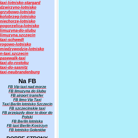
taxi-lotnisko-stargard
dzwirzyno-lotnisko
grzybowo-lotnisko
kolobrzeg-lotnisko
niechorze-lotnisko
pogorzelica-lotnisko
limuzyna-do-slubu
limuzyna.szczecin
taxi-schwedt
rogowo-lotnisko
miedzywodzie-lotnisko
n-taxi.szczecin
pasewalk-taxi
taxi-do-rostoku
taxi-do-sasnitz
taxi-neubrandenburg
Na FB
FB Vip taxi nad morze
FB limuzyna do ślubu
FB airport transfer
FB limo Vip Taxi
Taxi Berlin lotnisko Szczecin
FB szczecinskie taxi
FB przejazdy door to door do
Polski
FB Berlin lotniska
FB taxi Berlin Kostrzyn
FB lotnisko Goleniów