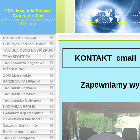
SRSLines, Alfa Transfer
...........................
Group, Vip Taxi
..............................
Teraz AZ24 Sp. z O.O. Wozimy od
2004 roku
NIE DLA APLIKACJI
Limuzyna Cadillac DeVille
TAXI DLA OSÓB NA WÓZKU
KONTAKT emai
TRANSPORT TV
Taxi osobowo-bagazowe
Wózek w taxi
ZOO Eberswalde
SZCZECIN PASEWALK
Zapewniamy wyg
Taxi Berlin Szczecin
Taxi Berlin Lotniska
Taxi lotnisko Goleniow
LOZIENICA BERLIN
Goleniow airport shuttle
Z Goleniowa nad morze
Szczecin Berlin mitte
Berlin airport shuttle
Taxi per l'aeroporto